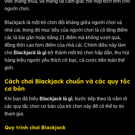
việc thắng thua, và mang lại cảm giác hồi hộp kịch tính cho
người chơi.
Blackjack là một trò chơi đối kháng giữa người chơi và
nhà cái, trong đó mục tiêu của người chơi là có tổng điểm
các lá bài gần hoặc bằng 21 điểm mà không vượt quá,
đồng thời cao hơn điểm của nhà cái. Chính điều này làm
cho
Blackjack là gì
trở thành một trò chơi hấp dẫn, thu hút
hàng triệu người yêu thích cờ bạc, cá cược trên toàn thế
giới.
Cách chơi Blackjack chuẩn và các quy tắc
cơ bản
Khi bạn đã hiểu
Blackjack là gì
, bước tiếp theo là nắm rõ
các quy tắc chơi cơ bản của trò chơi này để có thể tự tin
tham gia.
Quy trình chơi Blackjack