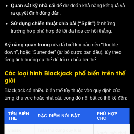
Quan sát kỹ nhà cái
để dự đoán khả năng kết quả và
ra quyết định đúng đắn.
Sử dụng chiến thuật chia bài (“Split”)
ở những
trường hợp phù hợp để tối đa hóa cơ hội thắng.
Kỹ năng quan trọng
nữa là biết khi nào nên “Double
down”, hoặc “Surrender” (từ bỏ cược ban đầu), tùy theo
từng tình huống cụ thể để tối ưu hóa lợi thế.
Các loại hình Blackjack phổ biến trên thế
giới
Blackjack có nhiều biến thể tùy thuộc vào quy định của
từng khu vực hoặc nhà cái, trong đó nổi bật có thể kể đến:
TÊN BIẾN
PHÙ HỢP
ĐẶC ĐIỂM NỔI BẬT
THỂ
CHO
Classic
Tuân thủ đúng quy luật
Người mới chơi