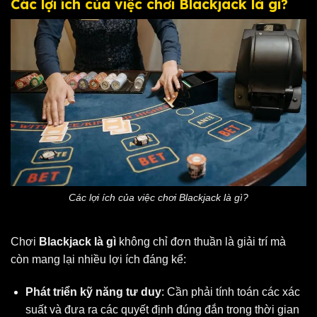
Các lợi ích của việc chơi Blackjack là gì?
Các lợi ích của việc chơi Blackjack là gì?
Chơi
Blackjack là gì
không chỉ đơn thuần là giải trí mà
còn mang lại nhiều lợi ích đáng kể:
Phát triển kỹ năng tư duy
: Cần phải tính toán các xác
suất và đưa ra các quyết định đúng đắn trong thời gian