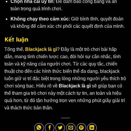
Chọn nhà cái uy tín
: Để đảm bảo công bằng và an
toàn trong quá trình chơi.
Không chạy theo cảm xúc
: Giữ bình tĩnh, quyết đoán
và không để cảm xúc chi phối các quyết định của mình.
Kết luận
Tổng thể,
Blackjack là gì
? Đây là một trò chơi bài hấp
dẫn, mang tính chiến lược cao, đòi hỏi sự cân nhắc, tính
toán và kỹ năng của người chơi. Từ các quy tắc, chiến
thuật cho đến các hình thức biến thể đa dạng, blackjack
luôn giữ vị trí đặc biệt trong lòng những người yêu thích trò
chơi sòng bạc. Hiểu rõ về
Blackjack là gì
sẽ giúp bạn có
thể tham gia trò chơi này một cách tự tin, an toàn và hiệu
quả hơn, từ đó tận hưởng trọn vẹn những phút giây giải trí
và thách thức bản thân.