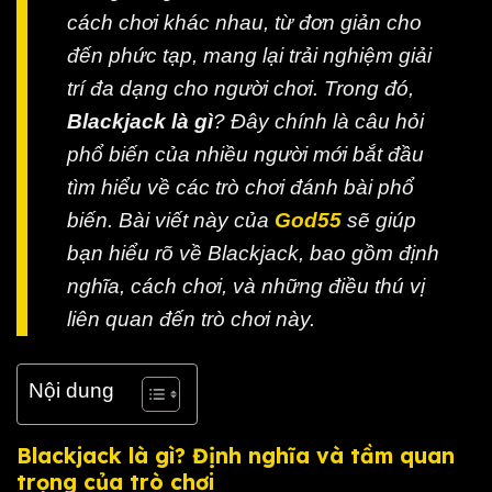
cách chơi khác nhau, từ đơn giản cho
đến phức tạp, mang lại trải nghiệm giải
trí đa dạng cho người chơi. Trong đó,
Blackjack là gì
? Đây chính là câu hỏi
phổ biến của nhiều người mới bắt đầu
tìm hiểu về các trò chơi đánh bài phổ
biến. Bài viết này của
God55
sẽ giúp
bạn hiểu rõ về Blackjack, bao gồm định
nghĩa, cách chơi, và những điều thú vị
liên quan đến trò chơi này.
Nội dung
Blackjack là gì? Định nghĩa và tầm quan
trọng của trò chơi