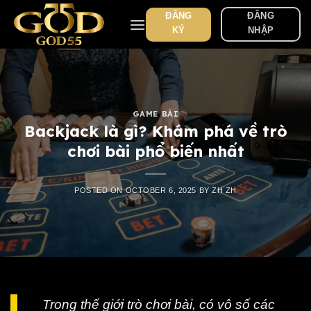
Skip
ĐĂNG
ĐĂNG
to
KÝ
NHẬP
content
GAME BÀI
Backjack là gì? Khám phá về trò
chơi bài phổ biến nhất
POSTED ON
OCTOBER 6, 2025
BY
ZH ZH
Trong thế giới trò chơi bài, có vô số các