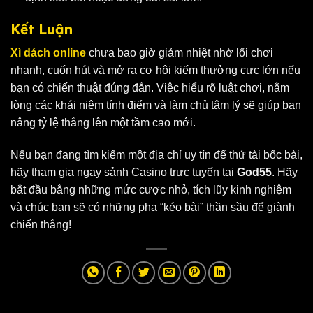
Kết Luận
Xì dách online
chưa bao giờ giảm nhiệt nhờ lối chơi
nhanh, cuốn hút và mở ra cơ hội kiếm thưởng cực lớn nếu
bạn có chiến thuật đúng đắn. Việc hiểu rõ luật chơi, nằm
lòng các khái niệm tính điểm và làm chủ tâm lý sẽ giúp bạn
nâng tỷ lệ thắng lên một tầm cao mới.
Nếu bạn đang tìm kiếm một địa chỉ uy tín để thử tài bốc bài,
hãy tham gia ngay sảnh Casino trực tuyến tại
God55
. Hãy
bắt đầu bằng những mức cược nhỏ, tích lũy kinh nghiệm
và chúc bạn sẽ có những pha “kéo bài” thần sầu để giành
chiến thắng!