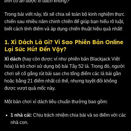
linh có ăn được xì dách không?
Trong bài viết này, tôi sẽ chia sẻ toàn bộ kinh nghiệm thực
chiến sau nhiều năm chinh chiến để giúp bạn hiểu rõ luật,
biết cách tính điểm và áp dụng chiến thuật hiệu quả nhất!
1. Xì Dách Là Gì? Vì Sao Phiên Bản Online
Lại Sức Hút Đến Vậy?
Xì dách
(hay còn được ví như phiên bản Blackjack Việt
hóa) là trò chơi sử dụng bộ bài Tây 52 lá. Trong đó, người
chơi sẽ cố gắng rút bài sao cho tổng điểm các lá bài gần
hoặc bằng 21 điểm nhất có thể, nhưng tuyệt đối không
được vượt quá mốc này.
Một bàn chơi xì dách tiêu chuẩn thường bao gồm:
1 nhà cái:
Chịu trách nhiệm chia bài và so điểm với các
nhà con.