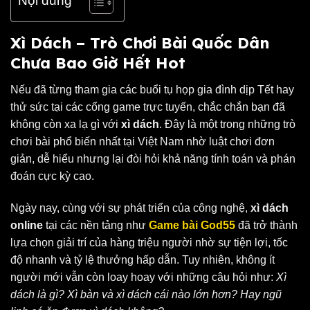
Nội dung
Xì Dách – Trò Chơi Bài Quốc Dân
Chưa Bao Giờ Hết Hot
Nếu đã từng tham gia các buổi tụ họp gia đình dịp Tết hay
thử sức tại các cổng game trực tuyến, chắc chắn bạn đã
không còn xa lạ gì với
xì dách
. Đây là một trong những trò
chơi bài phổ biến nhất tại Việt Nam nhờ luật chơi đơn
giản, dễ hiểu nhưng lại đòi hỏi khả năng tính toán và phán
đoán cực kỳ cao.
Ngày nay, cùng với sự phát triển của công nghệ,
xì dách
online
tại các nền tảng như
Game bài God55
đã trở thành
lựa chọn giải trí của hàng triệu người nhờ sự tiện lợi, tốc
độ nhanh và tỷ lệ thưởng hấp dẫn. Tuy nhiên, không ít
người mới vẫn còn loay hoay với những câu hỏi như:
Xì
dách là gì? Xì bàn và xì dách cái nào lớn hơn? Hay ngũ