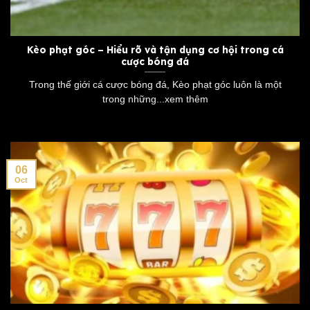
Kèo phạt góc – Hiểu rõ và tận dụng cơ hội trong cá
cược bóng đá
Trong thế giới cá cược bóng đá, Kèo phạt góc luôn là một
trong những...xem thêm
06
Oct