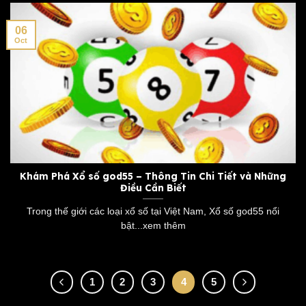
06
Oct
Khám Phá Xổ số god55 – Thông Tin Chi Tiết và Những
Điều Cần Biết
Trong thế giới các loại xổ số tại Việt Nam, Xổ số god55 nổi
bật...xem thêm
1
2
3
4
5