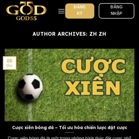
Skip
ĐĂNG
ĐĂNG
to
KÝ
NHẬP
content
AUTHOR ARCHIVES:
ZH ZH
06
Oct
Cược xiên bóng đá – Tối ưu hóa chiến lược đặt cược
Cược xiên bóng đá là một trong những hình thức đặt cược phổ